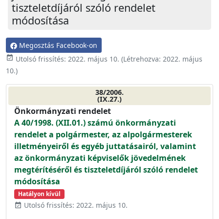
tiszteletdíjáról szóló rendelet
módosítása
Megosztás Facebook-on
event_available
Utolsó frissítés:
2022. május 10.
(Létrehozva:
2022. május
10.
)
38/2006.
(IX.27.)
Önkormányzati rendelet
A 40/1998. (XII.01.) számú önkormányzati
rendelet a polgármester, az alpolgármesterek
illetményeiről és egyéb juttatásairól, valamint
az önkormányzati képviselők jövedelmének
megtérítéséről és tiszteletdíjáról szóló rendelet
módosítása
Hatályon kívül
Utolsó frissítés: 2022. május 10.
event_available