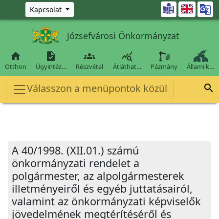
Ugrás a fő tartalomra

Kapcsolat
Józsefvárosi Önkormányzat




Otthon
Ügyintéz…
Részvétel
Átláthat…
Pázmány
Állami k…
Válasszon a menüpontok közül

A 40/1998. (XII.01.) számú
önkormányzati rendelet a
polgármester, az alpolgármesterek
illetményeiről és egyéb juttatásairól,
valamint az önkormányzati képviselők
jövedelmének megtérítéséről és