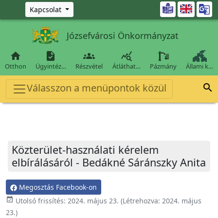
Ugrás a fő tartalomra

Kapcsolat
Józsefvárosi Önkormányzat




Otthon
Ügyintéz…
Részvétel
Átláthat…
Pázmány
Állami k…
Válasszon a menüpontok közül

Közterület-használati kérelem
elbírálásáról - Bedákné Sáránszky Anita
Megosztás Facebook-on
event_available
Utolsó frissítés:
2024. május 23.
(Létrehozva:
2024. május
23.
)