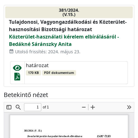
381/2024.
(V.15.)
Tulajdonosi, Vagyongazdálkodási és Közterület-
hasznosítási Bizottsági határozat
Közterület-használati kérelem elbírálásáról -
Bedákné Sáránszky Anita
Utolsó frissítés: 2024. május 23.
event_available
határozat
170 KB
PDF dokumentum
Betekintő nézet