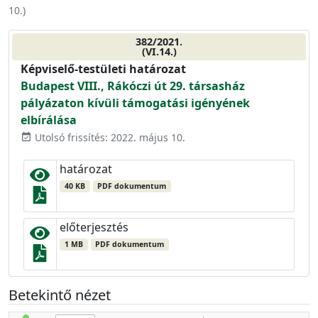
10.
)
382/2021.
(VI.14.)
Képviselő-testületi határozat
Budapest VIII., Rákóczi út 29. társasház
pályázaton kívüli támogatási igényének
elbírálása
Utolsó frissítés: 2022. május 10.
event_available
határozat
40 KB
PDF dokumentum
előterjesztés
1 MB
PDF dokumentum
Betekintő nézet