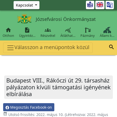
Ugrás a fő tartalomra

Kapcsolat
Józsefvárosi Önkormányzat




Otthon
Ügyintéz…
Részvétel
Átláthat…
Pázmány
Állami k…
Válasszon a menüpontok közül

Budapest VIII., Rákóczi út 29. társasház
pályázaton kívüli támogatási igényének
elbírálása
Megosztás Facebook-on
event_available
Utolsó frissítés:
2022. május 10.
(Létrehozva:
2022. május