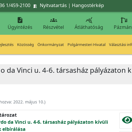
36 1/459-2100
Nyitvatartás
|
Hangostérkép




Ügyintézés
Részvétel
Átláthatóság
Pázmán
jlesztés
Közösség
Önkormányzat
Polgármesteri Hivatal
Választási in
o da Vinci u. 4-6. társasház pályázaton k
ehozva:
2022. május 10.
)
atározat
do da Vinci u. 4-6. társasház pályázaton kívüli
 elbírálása