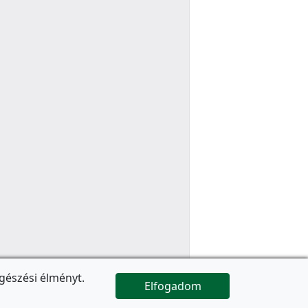
gészési élményt.
Elfogadom

Az oldal folytatódik