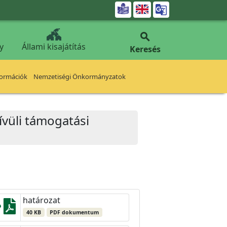


y
Állami kisajátítás
Keresés
formációk
Nemzetiségi Önkormányzatok
ívüli támogatási
határozat
40 KB
PDF dokumentum