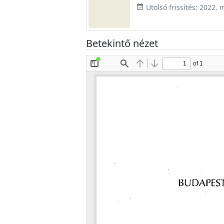
Utolsó frissítés: 2022. 
event_available
Betekintő nézet