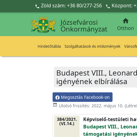
Ugrás a fő tartalomra
Zöld szám: +36 80/277-256
Központ: +



Józsefvárosi
Önkormányzat
Otthon
Hirdetőtábla
Szolgáltatások és intézmények
Városfe
Budapest VIII., Leonard
igényének elbírálása
Megosztás Facebook-on
event_available
Utolsó frissítés:
2022. május 10.
(Létr
Képviselő-testületi h
384/2021.
(VI.14.)
Budapest VIII., Leonar
támogatási igényének