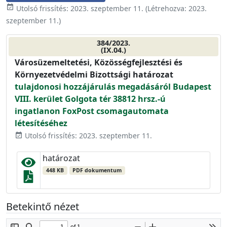
event_available
Utolsó frissítés:
2023. szeptember 11.
(Létrehozva:
2023.
szeptember 11.
)
384/2023.
(IX.04.)
Városüzemeltetési, Közösségfejlesztési és
Környezetvédelmi Bizottsági határozat
tulajdonosi hozzájárulás megadásáról Budapest
VIII. kerület Golgota tér 38812 hrsz.-ú
ingatlanon FoxPost csomagautomata
létesítéséhez
Utolsó frissítés: 2023. szeptember 11.
event_available
határozat
448 KB
PDF dokumentum
Betekintő nézet