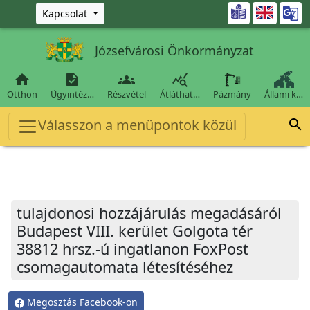
Ugrás a fő tartalomra

Kapcsolat
Józsefvárosi Önkormányzat




Otthon
Ügyintéz…
Részvétel
Átláthat…
Pázmány
Állami k…
Válasszon a menüpontok közül

tulajdonosi hozzájárulás megadásáról
Budapest VIII. kerület Golgota tér
38812 hrsz.-ú ingatlanon FoxPost
csomagautomata létesítéséhez
Megosztás Facebook-on