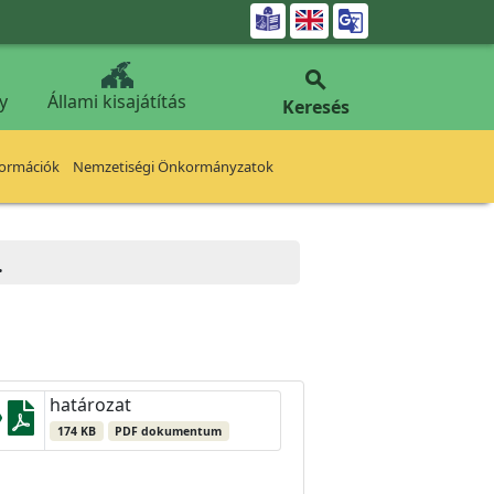


y
Állami kisajátítás
Keresés
formációk
Nemzetiségi Önkormányzatok
.
határozat
174 KB
PDF dokumentum