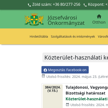
Ugrás a fő tartalomra
Zöld szám: +36 80/277-256
Központ: +



Józsefvárosi
Önkormányzat
Otthon
Hirdetőtábla
Szolgáltatások és intézmények
Városfe
Közterület-használati k
Megosztás Facebook-on
event_available
Utolsó frissítés:
2024. május 23.
(Létr
Tulajdonosi, Vagyonga
384/2024.
(V.15.)
Bizottsági határozat
Közterület-használati 
Utolsó frissítés: 2024. 
event_available