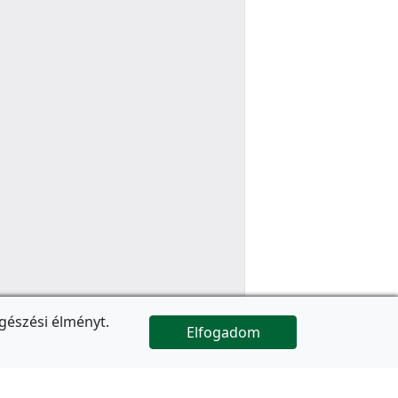
gészési élményt.
Elfogadom

Az oldal folytatódik