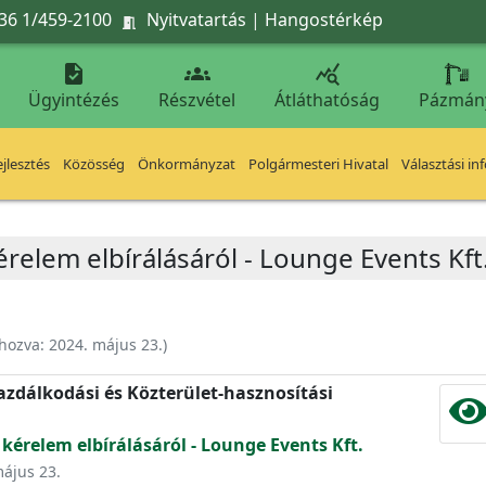
36 1/459-2100
Nyitvatartás
|
Hangostérkép




Ügyintézés
Részvétel
Átláthatóság
Pázmán
jlesztés
Közösség
Önkormányzat
Polgármesteri Hivatal
Választási in
érelem elbírálásáról - Lounge Events Kft
ehozva:
2024. május 23.
)
zdálkodási és Közterület-hasznosítási
kérelem elbírálásáról - Lounge Events Kft.
május 23.