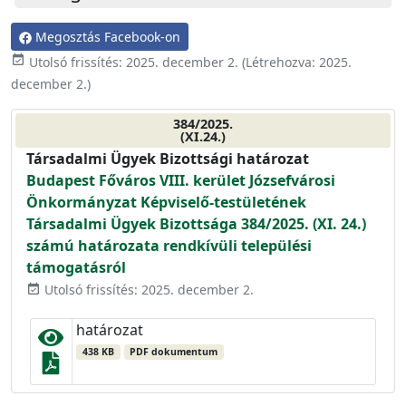
Megosztás Facebook-on
event_available
Utolsó frissítés:
2025. december 2.
(Létrehozva:
2025.
december 2.
)
384/2025.
(XI.24.)
Társadalmi Ügyek Bizottsági határozat
Budapest Főváros VIII. kerület Józsefvárosi
Önkormányzat Képviselő-testületének
Társadalmi Ügyek Bizottsága 384/2025. (XI. 24.)
számú határozata rendkívüli települési
támogatásról
Utolsó frissítés: 2025. december 2.
event_available
határozat
438 KB
PDF dokumentum