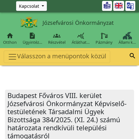
Ugrás a fő tartalomra

Kapcsolat
Józsefvárosi Önkormányzat




Otthon
Ügyintéz…
Részvétel
Átláthat…
Pázmány
Állami k…
Válasszon a menüpontok közül

Budapest Főváros VIII. kerület
Józsefvárosi Önkormányzat Képviselő-
testületének Társadalmi Ügyek
Bizottsága 384/2025. (XI. 24.) számú
határozata rendkívüli települési
támogatásról