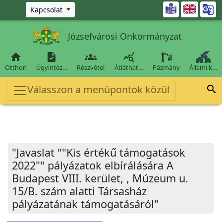
Ugrás a fő tartalomra

Kapcsolat
Józsefvárosi Önkormányzat




Otthon
Ügyintéz…
Részvétel
Átláthat…
Pázmány
Állami k…
Válasszon a menüpontok közül

"Javaslat ""Kis értékű támogatások
2022"" pályázatok elbírálására A
Budapest VIII. kerület, , Múzeum u.
15/B. szám alatti Társasház
pályázatának támogatásáról"