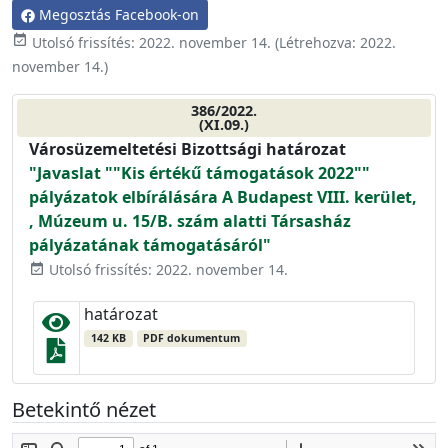
Megosztás Facebook-on
event_available
Utolsó frissítés:
2022. november 14.
(Létrehozva:
2022.
november 14.
)
386/2022.
(XI.09.)
Városüzemeltetési Bizottsági határozat
"Javaslat ""Kis értékű támogatások 2022""
pályázatok elbírálására A Budapest VIII. kerület,
, Múzeum u. 15/B. szám alatti Társasház
pályázatának támogatásáról"
Utolsó frissítés: 2022. november 14.
event_available
határozat
142 KB
PDF dokumentum
Betekintő nézet