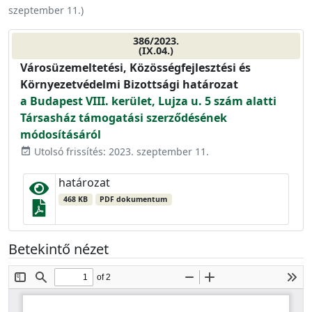
szeptember 11.
)
386/2023.
(IX.04.)
Városüzemeltetési, Közösségfejlesztési és
Környezetvédelmi Bizottsági határozat
a Budapest VIII. kerület, Lujza u. 5 szám alatti
Társasház támogatási szerződésének
módosításáról
Utolsó frissítés: 2023. szeptember 11.
event_available
határozat
468 KB
PDF dokumentum
Betekintő nézet