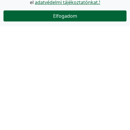
el
adatvédelmi tájékoztatónkat.!
Elfogadom
