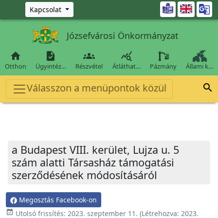
Ugrás a fő tartalomra

Kapcsolat
Józsefvárosi Önkormányzat




Otthon
Ügyintéz…
Részvétel
Átláthat…
Pázmány
Állami k…
Válasszon a menüpontok közül

a Budapest VIII. kerület, Lujza u. 5
szám alatti Társasház támogatási
szerződésének módosításáról
Megosztás Facebook-on
event_available
Utolsó frissítés:
2023. szeptember 11.
(Létrehozva:
2023.