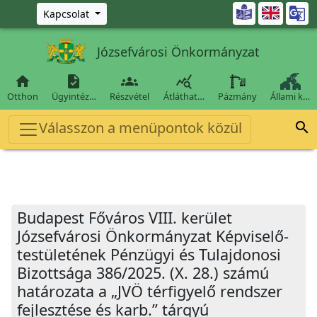
Ugrás a fő tartalomra

Kapcsolat
Józsefvárosi Önkormányzat




Otthon
Ügyintéz…
Részvétel
Átláthat…
Pázmány
Állami k…
Válasszon a menüpontok közül

Budapest Főváros VIII. kerület
Józsefvárosi Önkormányzat Képviselő-
testületének Pénzügyi és Tulajdonosi
Bizottsága 386/2025. (X. 28.) számú
határozata a „JVÖ térfigyelő rendszer
fejlesztése és karb.” tárgyú