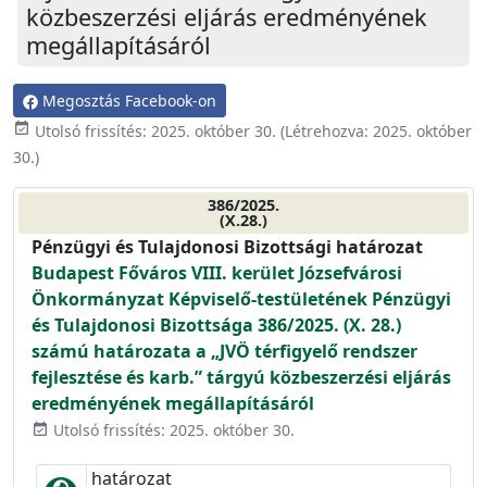
közbeszerzési eljárás eredményének
megállapításáról
Megosztás Facebook-on
event_available
Utolsó frissítés:
2025. október 30.
(Létrehozva:
2025. október
30.
)
386/2025.
(X.28.)
Pénzügyi és Tulajdonosi Bizottsági határozat
Budapest Főváros VIII. kerület Józsefvárosi
Önkormányzat Képviselő-testületének Pénzügyi
és Tulajdonosi Bizottsága 386/2025. (X. 28.)
számú határozata a „JVÖ térfigyelő rendszer
fejlesztése és karb.” tárgyú közbeszerzési eljárás
eredményének megállapításáról
Utolsó frissítés: 2025. október 30.
event_available
határozat