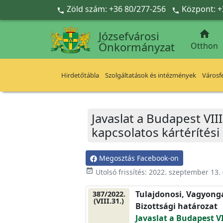
Ugrás a fő tartalomra
Zöld szám: +36 80/277-256
Központ: +



Józsefvárosi
Önkormányzat
Otthon
Hirdetőtábla
Szolgáltatások és intézmények
Városfe
Javaslat a Budapest VII
kapcsolatos kártérítési 
Megosztás Facebook-on
event_available
Utolsó frissítés:
2022. szeptember 13.
Tulajdonosi, Vagyonga
387/2022.
(VIII.31.)
Bizottsági határozat
Javaslat a Budapest VI