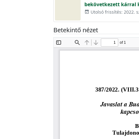
bekövetkezett kárral k
Utolsó frissítés: 2022. 
event_available
Betekintő nézet