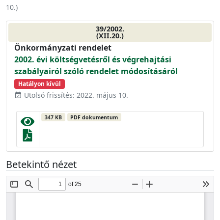
10.
)
39/2002.
(XII.20.)
Önkormányzati rendelet
2002. évi költségvetésről és végrehajtási
szabályairól szóló rendelet módosításáról
Hatályon kívül
Utolsó frissítés: 2022. május 10.
event_available
347 KB
PDF dokumentum
Betekintő nézet