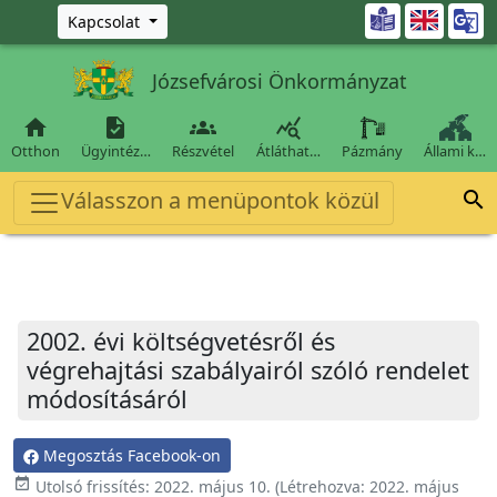
Ugrás a fő tartalomra

Kapcsolat
Józsefvárosi Önkormányzat




Otthon
Ügyintéz…
Részvétel
Átláthat…
Pázmány
Állami k…
Válasszon a menüpontok közül

2002. évi költségvetésről és
végrehajtási szabályairól szóló rendelet
módosításáról
Megosztás Facebook-on
event_available
Utolsó frissítés:
2022. május 10.
(Létrehozva:
2022. május