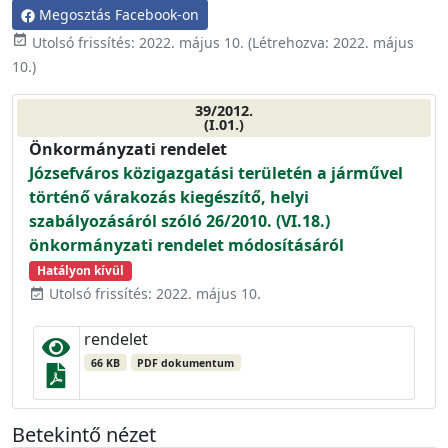
Megosztás Facebook-on
event_available
Utolsó frissítés:
2022. május 10.
(Létrehozva:
2022. május
10.
)
39/2012.
(I.01.)
Önkormányzati rendelet
Józsefváros közigazgatási területén a járművel
történő várakozás kiegészítő, helyi
szabályozásáról szóló 26/2010. (VI.18.)
önkormányzati rendelet módosításáról
Hatályon kívül
Utolsó frissítés: 2022. május 10.
event_available
rendelet
66 KB
PDF dokumentum
Betekintő nézet