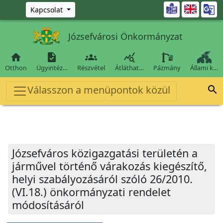
Ugrás a fő tartalomra

Kapcsolat
Józsefvárosi Önkormányzat




Otthon
Ügyintéz…
Részvétel
Átláthat…
Pázmány
Állami k…
Válasszon a menüpontok közül

Józsefváros közigazgatási területén a
járművel történő várakozás kiegészítő,
helyi szabályozásáról szóló 26/2010.
(VI.18.) önkormányzati rendelet
módosításáról