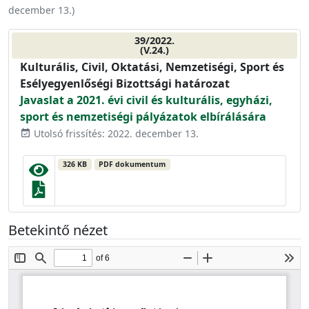
december 13.
)
39/2022.
(V.24.)
Kulturális, Civil, Oktatási, Nemzetiségi, Sport és
Esélyegyenlőségi Bizottsági határozat
Javaslat a 2021. évi civil és kulturális, egyházi,
sport és nemzetiségi pályázatok elbírálására
Utolsó frissítés: 2022. december 13.
event_available
326 KB
PDF dokumentum
Betekintő nézet