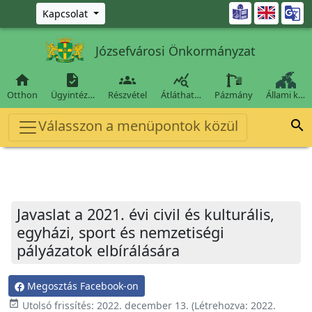
Ugrás a fő tartalomra

Kapcsolat
Józsefvárosi Önkormányzat




Otthon
Ügyintéz…
Részvétel
Átláthat…
Pázmány
Állami k…
Válasszon a menüpontok közül

Javaslat a 2021. évi civil és kulturális,
egyházi, sport és nemzetiségi
pályázatok elbírálására
Megosztás Facebook-on
event_available
Utolsó frissítés:
2022. december 13.
(Létrehozva:
2022.