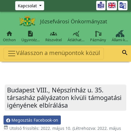
Ugrás a fő tartalomra

Kapcsolat
Józsefvárosi Önkormányzat




Otthon
Ügyintéz…
Részvétel
Átláthat…
Pázmány
Állami k…
Válasszon a menüpontok közül

Budapest VIII., Népszínház u. 35.
társasház pályázaton kívüli támogatási
igényének elbírálása
Megosztás Facebook-on
event_available
Utolsó frissítés:
2022. május 10.
(Létrehozva:
2022. május