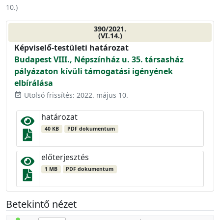
10.
)
390/2021.
(VI.14.)
Képviselő-testületi határozat
Budapest VIII., Népszínház u. 35. társasház
pályázaton kívüli támogatási igényének
elbírálása
Utolsó frissítés: 2022. május 10.
event_available
határozat
40 KB
PDF dokumentum
előterjesztés
1 MB
PDF dokumentum
Betekintő nézet