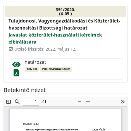
391/2020.
(X.05.)
Tulajdonosi, Vagyongazdálkodási és Közterület-
hasznosítási Bizottsági határozat
Javaslat közterület-használati kérelmek
elbírálására
Utolsó frissítés: 2022. május 12.
event_available
határozat
186 KB
PDF dokumentum
Betekintő nézet