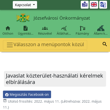
Ugrás a fő tartalomra

Kapcsolat
Józsefvárosi Önkormányzat




Otthon
Ügyintéz…
Részvétel
Átláthat…
Pázmány
Állami k…
Válasszon a menüpontok közül

Javaslat közterület-használati kérelmek
elbírálására
Megosztás Facebook-on
event_available
Utolsó frissítés:
2022. május 11.
(Létrehozva:
2022. május
11.
)