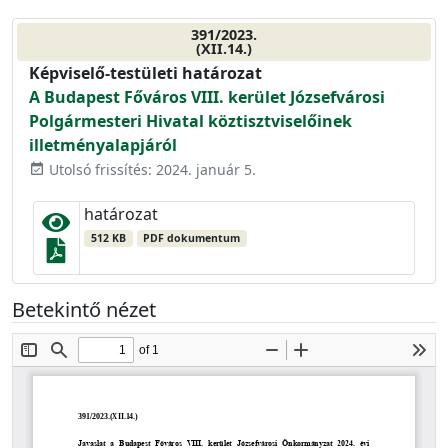
391/2023.
(XII.14.)
Képviselő-testületi határozat
A Budapest Főváros VIII. kerület Józsefvárosi
Polgármesteri Hivatal köztisztviselőinek
illetményalapjáról
Utolsó frissítés: 2024. január 5.
event_available
határozat
512 KB
PDF dokumentum
Betekintő nézet