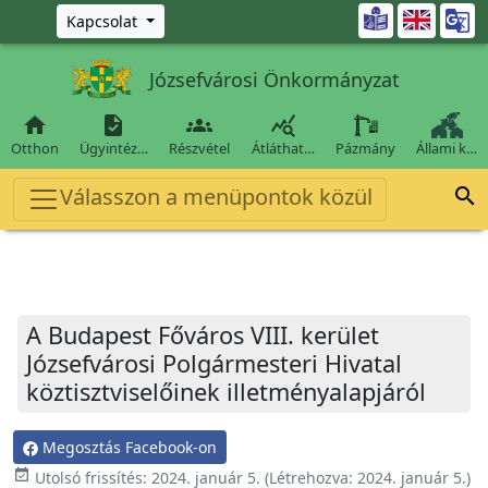
Ugrás a fő tartalomra

Kapcsolat
Józsefvárosi Önkormányzat




Otthon
Ügyintéz…
Részvétel
Átláthat…
Pázmány
Állami k…
Válasszon a menüpontok közül

A Budapest Főváros VIII. kerület
Józsefvárosi Polgármesteri Hivatal
köztisztviselőinek illetményalapjáról
Megosztás Facebook-on
event_available
Utolsó frissítés:
2024. január 5.
(Létrehozva:
2024. január 5.
)