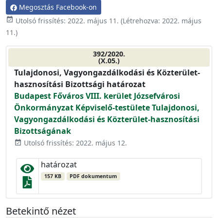
Megosztás Facebook-on
event_available
Utolsó frissítés:
2022. május 11.
(Létrehozva:
2022. május
11.
)
392/2020.
(X.05.)
Tulajdonosi, Vagyongazdálkodási és Közterület-
hasznosítási Bizottsági határozat
Budapest Főváros VIII. kerület Józsefvárosi
Önkormányzat Képviselő-testülete Tulajdonosi,
Vagyongazdálkodási és Közterület-hasznosítási
Bizottságának
Utolsó frissítés: 2022. május 12.
event_available
határozat
157 KB
PDF dokumentum
Betekintő nézet