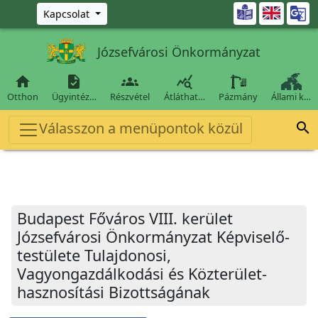
Ugrás a fő tartalomra

Kapcsolat
Józsefvárosi Önkormányzat




Otthon
Ügyintéz…
Részvétel
Átláthat…
Pázmány
Állami k…
Válasszon a menüpontok közül

Budapest Főváros VIII. kerület
Józsefvárosi Önkormányzat Képviselő-
testülete Tulajdonosi,
Vagyongazdálkodási és Közterület-
hasznosítási Bizottságának