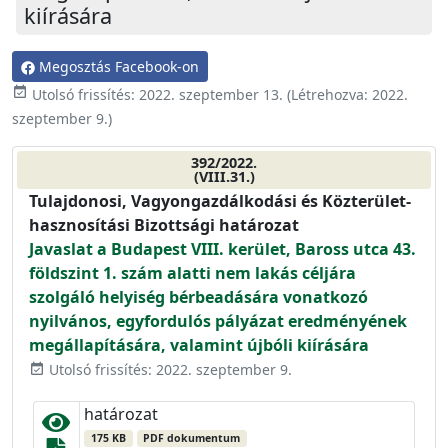
kiírására
Megosztás Facebook-on
event_available
Utolsó frissítés:
2022. szeptember 13.
(Létrehozva:
2022.
szeptember 9.
)
392/2022.
(VIII.31.)
Tulajdonosi, Vagyongazdálkodási és Közterület-
hasznosítási Bizottsági határozat
Javaslat a Budapest VIII. kerület, Baross utca 43.
földszint 1. szám alatti nem lakás céljára
szolgáló helyiség bérbeadására vonatkozó
nyilvános, egyfordulós pályázat eredményének
megállapítására, valamint újbóli kiírására
Utolsó frissítés: 2022. szeptember 9.
event_available
határozat
175 KB
PDF dokumentum