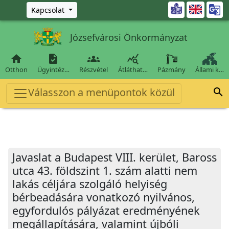
Ugrás a fő tartalomra

Kapcsolat
Józsefvárosi Önkormányzat




Otthon
Ügyintéz…
Részvétel
Átláthat…
Pázmány
Állami k…
Válasszon a menüpontok közül

Javaslat a Budapest VIII. kerület, Baross
utca 43. földszint 1. szám alatti nem
lakás céljára szolgáló helyiség
bérbeadására vonatkozó nyilvános,
egyfordulós pályázat eredményének
megállapítására, valamint újbóli