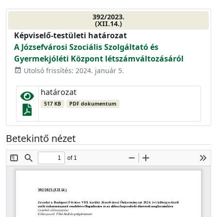
392/2023.
(XII.14.)
Képviselő-testületi határozat
A Józsefvárosi Szociális Szolgáltató és
Gyermekjóléti Központ létszámváltozásáról
Utolsó frissítés: 2024. január 5.
event_available
határozat
517 KB
PDF dokumentum
Betekintő nézet