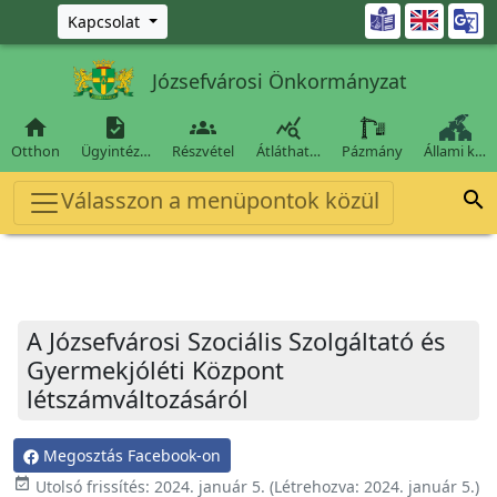
Ugrás a fő tartalomra

Kapcsolat
Józsefvárosi Önkormányzat




Otthon
Ügyintéz…
Részvétel
Átláthat…
Pázmány
Állami k…
Válasszon a menüpontok közül

A Józsefvárosi Szociális Szolgáltató és
Gyermekjóléti Központ
létszámváltozásáról
Megosztás Facebook-on
event_available
Utolsó frissítés:
2024. január 5.
(Létrehozva:
2024. január 5.
)