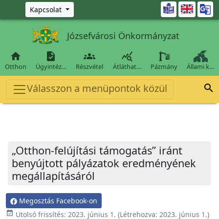
Ugrás a fő tartalomra

Kapcsolat
Józsefvárosi Önkormányzat




Otthon
Ügyintéz…
Részvétel
Átláthat…
Pázmány
Állami k…
Válasszon a menüpontok közül

„Otthon-felújítási támogatás” iránt
benyújtott pályázatok eredményének
megállapításáról
Megosztás Facebook-on
event_available
Utolsó frissítés:
2023. június 1.
(Létrehozva:
2023. június 1.
)