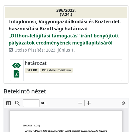
396/2023.
(V.24.)
Tulajdonosi, Vagyongazdálkodási és Közterület-
hasznosítási Bizottsági határozat
„Otthon-felújítási támogatás” iránt benyújtott
pályázatok eredményének megállapításáról
Utolsó frissítés: 2023. június 1.
event_available
határozat
341 KB
PDF dokumentum
Betekintő nézet