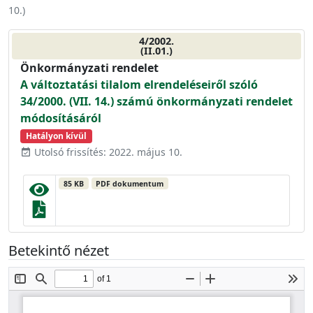
10.
)
4/2002.
(II.01.)
Önkormányzati rendelet
A változtatási tilalom elrendeléseiről szóló
34/2000. (VII. 14.) számú önkormányzati rendelet
módosításáról
Hatályon kívül
Utolsó frissítés: 2022. május 10.
event_available
85 KB
PDF dokumentum
Betekintő nézet