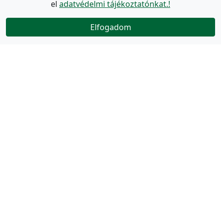
el
adatvédelmi tájékoztatónkat.!
Elfogadom
