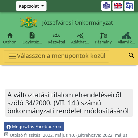
Ugrás a fő tartalomra

Kapcsolat
Józsefvárosi Önkormányzat




Otthon
Ügyintéz…
Részvétel
Átláthat…
Pázmány
Állami k…
Válasszon a menüpontok közül

A változtatási tilalom elrendeléseiről
szóló 34/2000. (VII. 14.) számú
önkormányzati rendelet módosításáról
Megosztás Facebook-on
event_available
Utolsó frissítés:
2022. május 10.
(Létrehozva:
2022. május