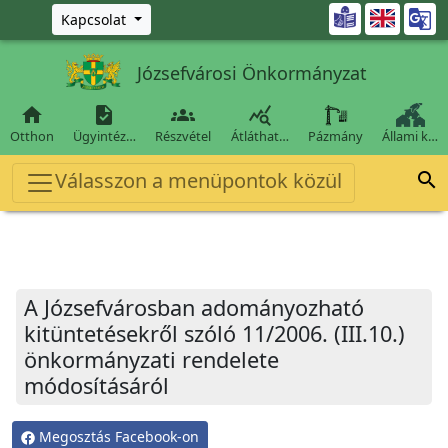
Ugrás a fő tartalomra

Kapcsolat
Józsefvárosi Önkormányzat




Otthon
Ügyintéz…
Részvétel
Átláthat…
Pázmány
Állami k…
Válasszon a menüpontok közül

A Józsefvárosban adományozható
kitüntetésekről szóló 11/2006. (III.10.)
önkormányzati rendelete
módosításáról
Megosztás Facebook-on