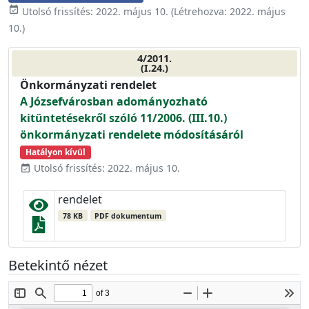
event_available
Utolsó frissítés:
2022. május 10.
(Létrehozva:
2022. május
10.
)
4/2011.
(I.24.)
Önkormányzati rendelet
A Józsefvárosban adományozható
kitüntetésekről szóló 11/2006. (III.10.)
önkormányzati rendelete módosításáról
Hatályon kívül
Utolsó frissítés: 2022. május 10.
event_available
rendelet
78 KB
PDF dokumentum
Betekintő nézet