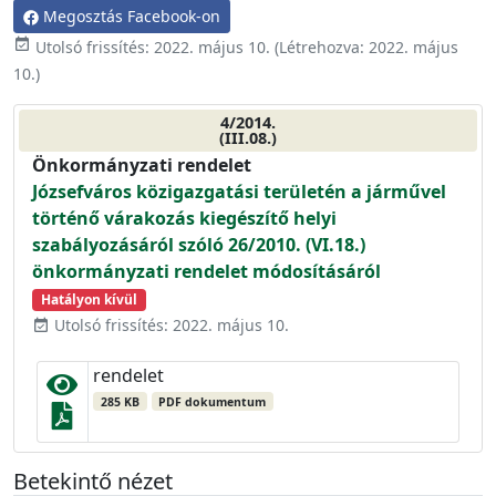
Megosztás Facebook-on
event_available
Utolsó frissítés:
2022. május 10.
(Létrehozva:
2022. május
10.
)
4/2014.
(III.08.)
Önkormányzati rendelet
Józsefváros közigazgatási területén a járművel
történő várakozás kiegészítő helyi
szabályozásáról szóló 26/2010. (VI.18.)
önkormányzati rendelet módosításáról
Hatályon kívül
Utolsó frissítés: 2022. május 10.
event_available
rendelet
285 KB
PDF dokumentum
Betekintő nézet