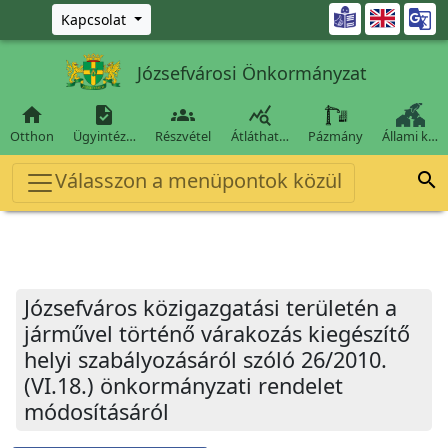
Ugrás a fő tartalomra

Kapcsolat
Józsefvárosi Önkormányzat




Otthon
Ügyintéz…
Részvétel
Átláthat…
Pázmány
Állami k…
Válasszon a menüpontok közül

Józsefváros közigazgatási területén a
járművel történő várakozás kiegészítő
helyi szabályozásáról szóló 26/2010.
(VI.18.) önkormányzati rendelet
módosításáról