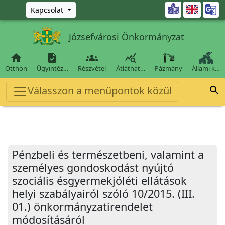
Ugrás a fő tartalomra

Kapcsolat
Józsefvárosi Önkormányzat




Otthon
Ügyintéz…
Részvétel
Átláthat…
Pázmány
Állami k…
Válasszon a menüpontok közül

Pénzbeli és természetbeni, valamint a
személyes gondoskodást nyújtó
szociális ésgyermekjóléti ellátások
helyi szabályairól szóló 10/2015. (III.
01.) önkormányzatirendelet
módosításáról