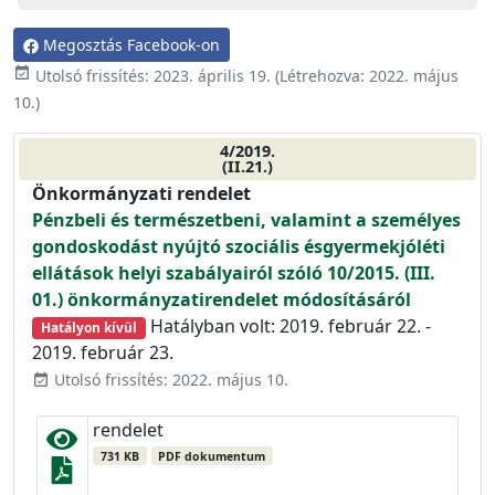
Megosztás Facebook-on
event_available
Utolsó frissítés:
2023. április 19.
(Létrehozva:
2022. május
10.
)
4/2019.
(II.21.)
Önkormányzati rendelet
Pénzbeli és természetbeni, valamint a személyes
gondoskodást nyújtó szociális ésgyermekjóléti
ellátások helyi szabályairól szóló 10/2015. (III.
01.) önkormányzatirendelet módosításáról
Hatályban volt: 2019. február 22. -
Hatályon kívül
2019. február 23.
Utolsó frissítés: 2022. május 10.
event_available
rendelet
731 KB
PDF dokumentum