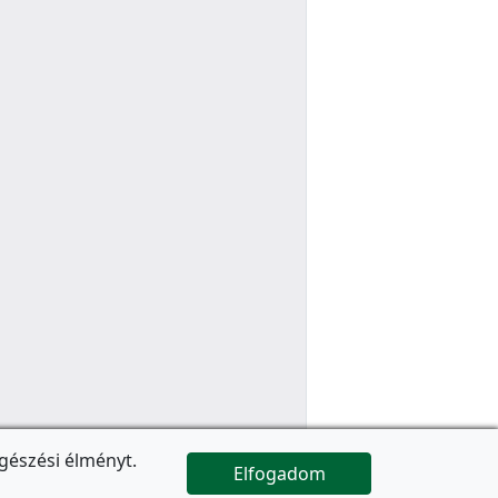
gészési élményt.
Elfogadom

Az oldal folytatódik