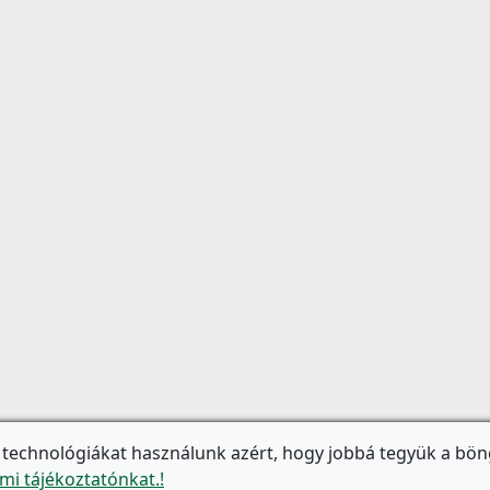
 technológiákat használunk azért, hogy jobbá tegyük a bön
mi tájékoztatónkat.!