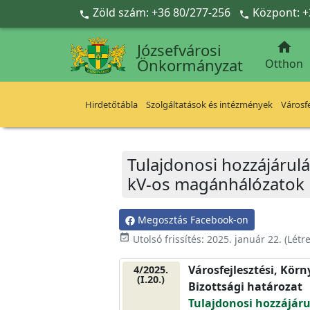
Ugrás a fő tartalomra
Zöld szám: +36 80/277-256
Központ: +



Józsefvárosi
Önkormányzat
Otthon
Hirdetőtábla
Szolgáltatások és intézmények
Városfe
Tulajdonosi hozzájárulá
kV-os magánhálózatok k
Megosztás Facebook-on
event_available
Utolsó frissítés:
2025. január 22.
(Létr
Városfejlesztési, Kör
4/2025.
(I.20.)
Bizottsági határozat
Tulajdonosi hozzájáru