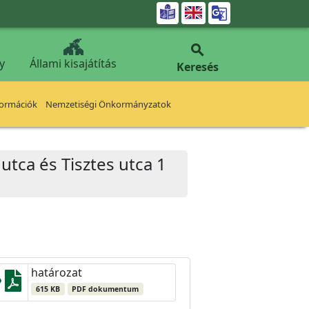


y
Állami kisajátítás
Keresés
formációk
Nemzetiségi Önkormányzatok
utca és Tisztes utca 1
határozat
615 KB
PDF dokumentum