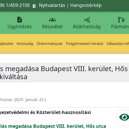
36 1/459-2100
Nyitvatartás
|
Hangostérkép




Ügyintézés
Részvétel
Átláthatóság
Pázmán
jlesztés
Közösség
Önkormányzat
Polgármesteri Hivatal
Választási in
s megadása Budapest VIII. kerület, Hős 
iváltása
ehozva:
2025. január 22.
)
nyezetvédelmi és Közterület-hasznosítási
lás megadása Budapest VIII. kerület, Hős utca