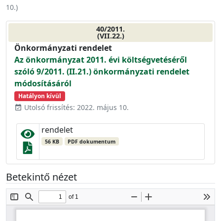
10.
)
40/2011.
(VII.22.)
Önkormányzati rendelet
Az önkormányzat 2011. évi költségvetéséről
szóló 9/2011. (II.21.) önkormányzati rendelet
módosításáról
Hatályon kívül
Utolsó frissítés: 2022. május 10.
event_available
rendelet
56 KB
PDF dokumentum
Betekintő nézet