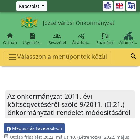
Ugrás a fő tartalomra

Kapcsolat
Józsefvárosi Önkormányzat




Otthon
Ügyintéz…
Részvétel
Átláthat…
Pázmány
Állami k…
Válasszon a menüpontok közül

Az önkormányzat 2011. évi
költségvetéséről szóló 9/2011. (II.21.)
önkormányzati rendelet módosításáról
Megosztás Facebook-on
event_available
Utolsó frissítés:
2022. május 10.
(Létrehozva:
2022. május