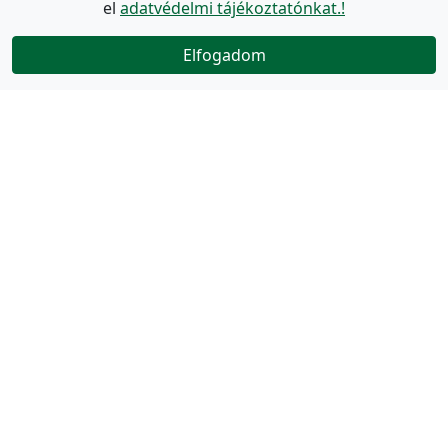
el
adatvédelmi tájékoztatónkat.!
Elfogadom
