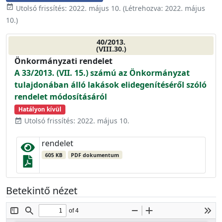
event_available
Utolsó frissítés:
2022. május 10.
(Létrehozva:
2022. május
10.
)
40/2013.
(VIII.30.)
Önkormányzati rendelet
A 33/2013. (VII. 15.) számú az Önkormányzat
tulajdonában álló lakások elidegenítéséről szóló
rendelet módosításáról
Hatályon kívül
Utolsó frissítés: 2022. május 10.
event_available
rendelet
605 KB
PDF dokumentum
Betekintő nézet