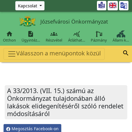
Ugrás a fő tartalomra

Kapcsolat
Józsefvárosi Önkormányzat




Otthon
Ügyintéz…
Részvétel
Átláthat…
Pázmány
Állami k…
Válasszon a menüpontok közül

A 33/2013. (VII. 15.) számú az
Önkormányzat tulajdonában álló
lakások elidegenítéséről szóló rendelet
módosításáról
Megosztás Facebook-on