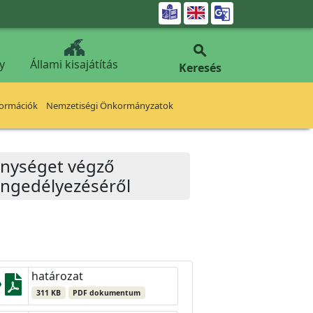


y
Állami kisajátítás
Keresés
formációk
Nemzetiségi Önkormányzatok
enységet végző
engedélyezéséről
határozat
311 KB
PDF dokumentum