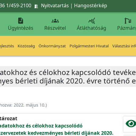
36 1/459-2100
Nyitvatartás
|
Hangostérkép




Ügyintézés
Részvétel
Átláthatóság
Pázmán
jlesztés
Közösség
Önkormányzat
Polgármesteri Hivatal
Választási in
datokhoz és célokhoz kapcsolódó tevék
es bérleti díjának 2020. évre történő 
ehozva:
2022. május 10.
)
atározat
adatokhoz és célokhoz kapcsolódó
zervezetek kedvezményes bérleti díjának 2020.