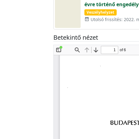
évre történő engedély
Veszélyhelyzet
Utolsó frissítés: 2022. 
event_available
Betekintő nézet