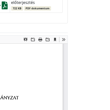
előterjesztés
722 KB
PDF dokumentum