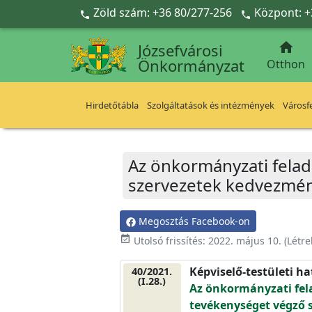
Ugrás a fő tartalomra
Zöld szám: +36 80/277-256
Központ: +



Józsefvárosi
Önkormányzat
Otthon
Hirdetőtábla
Szolgáltatások és intézmények
Városfe
Az önkormányzati fela
szervezetek kedvezmény
Megosztás Facebook-on
event_available
Utolsó frissítés:
2022. május 10.
(Létr
Képviselő-testületi h
40/2021.
(I.28.)
Az önkormányzati fel
tevékenységet végző s