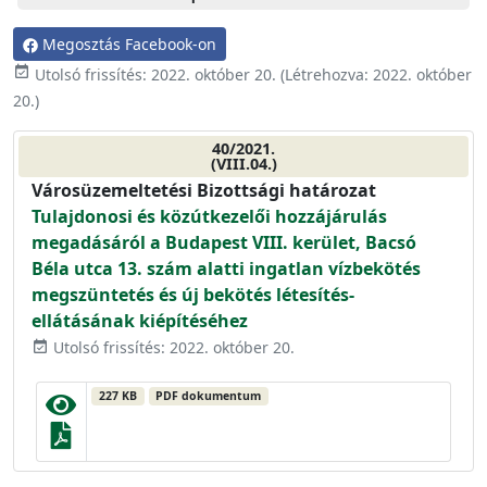
Megosztás Facebook-on
event_available
Utolsó frissítés:
2022. október 20.
(Létrehozva:
2022. október
20.
)
40/2021.
(VIII.04.)
Városüzemeltetési Bizottsági határozat
Tulajdonosi és közútkezelői hozzájárulás
megadásáról a Budapest VIII. kerület, Bacsó
Béla utca 13. szám alatti ingatlan vízbekötés
megszüntetés és új bekötés létesítés-
ellátásának kiépítéséhez
Utolsó frissítés: 2022. október 20.
event_available
227 KB
PDF dokumentum