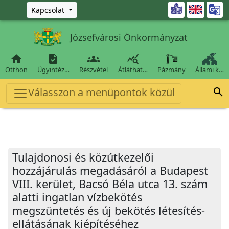
Ugrás a fő tartalomra

Kapcsolat
Józsefvárosi Önkormányzat




Otthon
Ügyintéz…
Részvétel
Átláthat…
Pázmány
Állami k…
Válasszon a menüpontok közül

Tulajdonosi és közútkezelői
hozzájárulás megadásáról a Budapest
VIII. kerület, Bacsó Béla utca 13. szám
alatti ingatlan vízbekötés
megszüntetés és új bekötés létesítés-
ellátásának kiépítéséhez