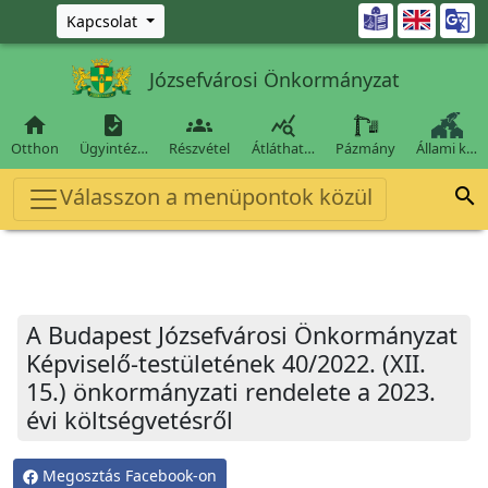
Ugrás a fő tartalomra

Kapcsolat
Józsefvárosi Önkormányzat




Otthon
Ügyintéz…
Részvétel
Átláthat…
Pázmány
Állami k…
Válasszon a menüpontok közül

A Budapest Józsefvárosi Önkormányzat
Képviselő-testületének 40/2022. (XII.
15.) önkormányzati rendelete a 2023.
évi költségvetésről
Megosztás Facebook-on