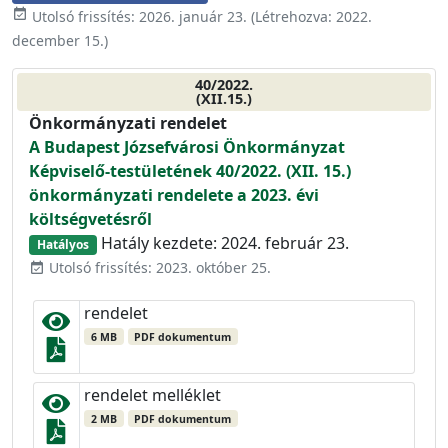
event_available
Utolsó frissítés:
2026. január 23.
(Létrehozva:
2022.
december 15.
)
40/2022.
(XII.15.)
Önkormányzati rendelet
A Budapest Józsefvárosi Önkormányzat
Képviselő-testületének 40/2022. (XII. 15.)
önkormányzati rendelete a 2023. évi
költségvetésről
Hatály kezdete: 2024. február 23.
Hatályos
Utolsó frissítés: 2023. október 25.
event_available
rendelet
6 MB
PDF dokumentum
rendelet melléklet
2 MB
PDF dokumentum