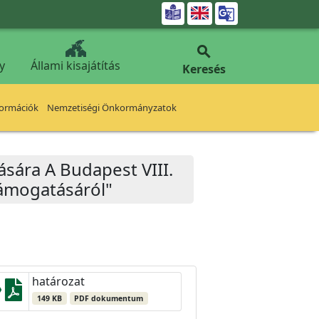


y
Állami kisajátítás
Keresés
formációk
Nemzetiségi Önkormányzatok
ására A Budapest VIII.
 támogatásáról"
határozat
149 KB
PDF dokumentum