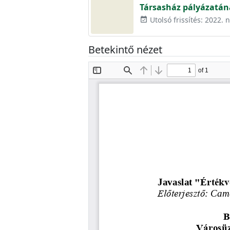
Társasház pályázatán
Utolsó frissítés: 2022.
event_available
Betekintő nézet