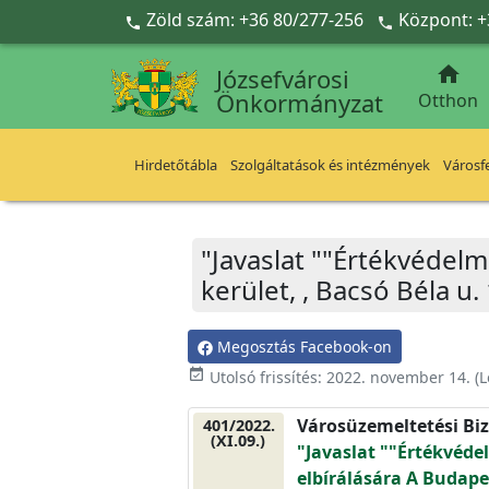
Ugrás a fő tartalomra
Zöld szám: +36 80/277-256
Központ: +



Józsefvárosi
Önkormányzat
Otthon
Hirdetőtábla
Szolgáltatások és intézmények
Városfe
"Javaslat ""Értékvédelm
kerület, , Bacsó Béla u
Megosztás Facebook-on
event_available
Utolsó frissítés:
2022. november 14.
(L
Városüzemeltetési Biz
401/2022.
(XI.09.)
"Javaslat ""Értékvéd
elbírálására A Budapest