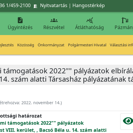
36 1/459-2100
Nyitvatartás
|
Hangostérkép




Ügyintézés
Részvétel
Átláthatóság
Pázmán
jlesztés
Közösség
Önkormányzat
Polgármesteri Hivatal
Választási in
i támogatások 2022"" pályázatok elbírál
. 14. szám alatti Társasház pályázatának
étrehozva:
2022. november 14.
)
ottsági határozat
elmi támogatások 2022"" pályázatok
 VIII. kerület, , Bacsó Béla u. 14. szám alatti