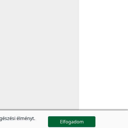
gészési élményt.
Elfogadom

Az oldal folytatódik