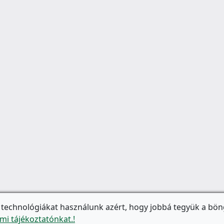
 technológiákat használunk azért, hogy jobbá tegyük a bön
mi tájékoztatónkat.!