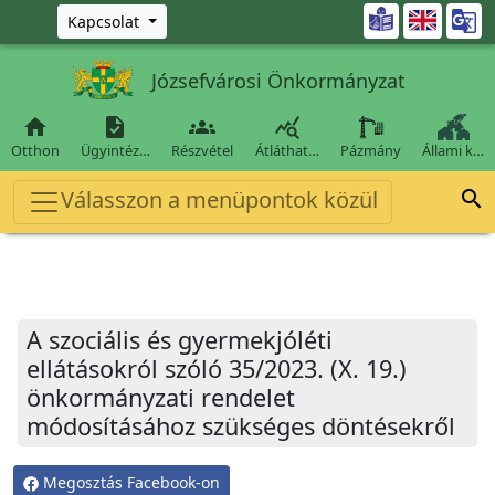
Ugrás a fő tartalomra

Kapcsolat
Józsefvárosi Önkormányzat




Otthon
Ügyintéz…
Részvétel
Átláthat…
Pázmány
Állami k…
Válasszon a menüpontok közül

A szociális és gyermekjóléti
ellátásokról szóló 35/2023. (X. 19.)
önkormányzati rendelet
módosításához szükséges döntésekről
Megosztás Facebook-on