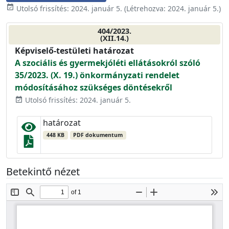
event_available
Utolsó frissítés:
2024. január 5.
(Létrehozva:
2024. január 5.
)
404/2023.
(XII.14.)
Képviselő-testületi határozat
A szociális és gyermekjóléti ellátásokról szóló
35/2023. (X. 19.) önkormányzati rendelet
módosításához szükséges döntésekről
Utolsó frissítés: 2024. január 5.
event_available
határozat
448 KB
PDF dokumentum
Betekintő nézet