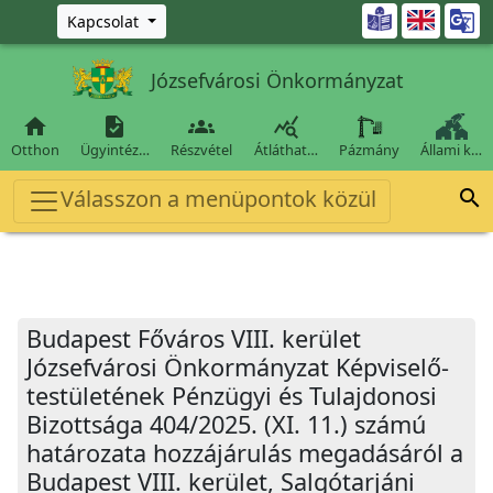
Ugrás a fő tartalomra

Kapcsolat
Józsefvárosi Önkormányzat




Otthon
Ügyintéz…
Részvétel
Átláthat…
Pázmány
Állami k…
Válasszon a menüpontok közül

Budapest Főváros VIII. kerület
Józsefvárosi Önkormányzat Képviselő-
testületének Pénzügyi és Tulajdonosi
Bizottsága 404/2025. (XI. 11.) számú
határozata hozzájárulás megadásáról a
Budapest VIII. kerület, Salgótarjáni