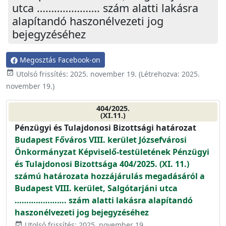
utca …………………. szám alatti lakásra
alapítandó haszonélvezeti jog
bejegyzéséhez
Megosztás Facebook-on
event_available
Utolsó frissítés:
2025. november 19.
(Létrehozva:
2025.
november 19.
)
404/2025.
(XI.11.)
Pénzügyi és Tulajdonosi Bizottsági határozat
Budapest Főváros VIII. kerület Józsefvárosi
Önkormányzat Képviselő-testületének Pénzügyi
és Tulajdonosi Bizottsága 404/2025. (XI. 11.)
számú határozata hozzájárulás megadásáról a
Budapest VIII. kerület, Salgótarjáni utca
…………………. szám alatti lakásra alapítandó
haszonélvezeti jog bejegyzéséhez
Utolsó frissítés: 2025. november 19.
event_available