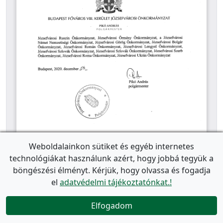
Weboldalainkon sütiket és egyéb internetes
technológiákat használunk azért, hogy jobbá tegyük a
böngészési élményt. Kérjük, hogy olvassa és fogadja
el
adatvédelmi tájékoztatónkat.!
Elfogadom
