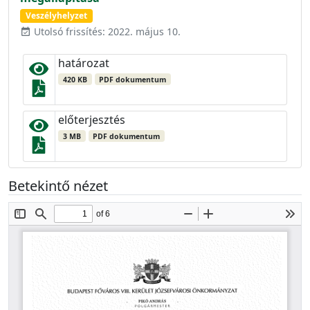
Veszélyhelyzet
Utolsó frissítés: 2022. május 10.
event_available
határozat
420 KB
PDF dokumentum
előterjesztés
3 MB
PDF dokumentum
Betekintő nézet