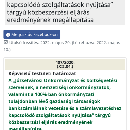
kapcsolódó szolgáltatások nyújtása”
tárgyú közbeszerzési eljárás
eredményének megállapítása
Megosztás Facebook-on
event_available
Utolsó frissítés:
2022. május 20.
(Létrehozva:
2022. május
10.
)
407/2020.
(XII.04.)
Képviselő-testületi határozat
A „Józsefvárosi Önkormányzat és költségvetési
szerveinek, a nemzetiségi önkormányzatok,
valamint a 100%-ban önkormányzati
tulajdonban lévő gazdasági társaságok
bankszámláinak vezetése és a számlavezetéshez
kapcsolódó szolgáltatások nyújtása” tárgyú
közbeszerzési eljárás eredményének
megállapítása