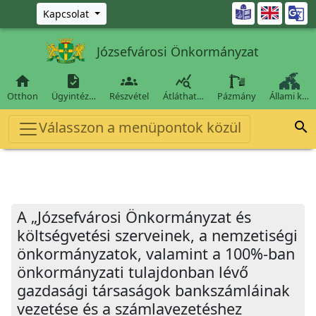
Ugrás a fő tartalomra

Kapcsolat
Józsefvárosi Önkormányzat




Otthon
Ügyintéz…
Részvétel
Átláthat…
Pázmány
Állami k…
Válasszon a menüpontok közül

A „Józsefvárosi Önkormányzat és
költségvetési szerveinek, a nemzetiségi
önkormányzatok, valamint a 100%-ban
önkormányzati tulajdonban lévő
gazdasági társaságok bankszámláinak
vezetése és a számlavezetéshez