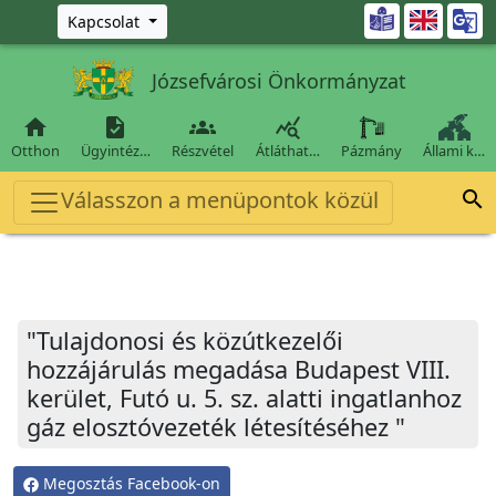
Ugrás a fő tartalomra

Kapcsolat
Józsefvárosi Önkormányzat




Otthon
Ügyintéz…
Részvétel
Átláthat…
Pázmány
Állami k…
Válasszon a menüpontok közül

"Tulajdonosi és közútkezelői
hozzájárulás megadása Budapest VIII.
kerület, Futó u. 5. sz. alatti ingatlanhoz
gáz elosztóvezeték létesítéséhez "
Megosztás Facebook-on