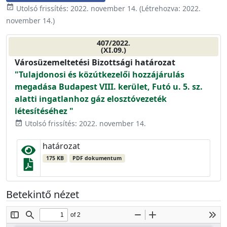
event_available
Utolsó frissítés:
2022. november 14.
(Létrehozva:
2022.
november 14.
)
407/2022.
(XI.09.)
Városüzemeltetési Bizottsági határozat
"Tulajdonosi és közútkezelői hozzájárulás
megadása Budapest VIII. kerület, Futó u. 5. sz.
alatti ingatlanhoz gáz elosztóvezeték
létesítéséhez "
Utolsó frissítés: 2022. november 14.
event_available
határozat
175 KB
PDF dokumentum
Betekintő nézet