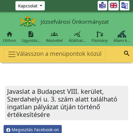
Ugrás a fő tartalomra

Kapcsolat
Józsefvárosi Önkormányzat




Otthon
Ügyintéz…
Részvétel
Átláthat…
Pázmány
Állami k…
Válasszon a menüpontok közül

Javaslat a Budapest VIII. kerület,
Szerdahelyi u. 3. szám alatt található
ingatlan pályázat útján történő
értékesítésére
Megosztás Facebook-on