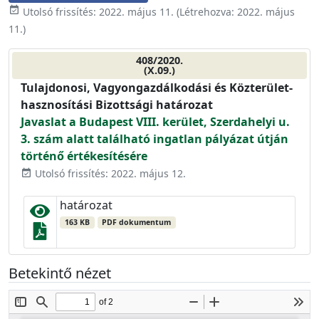
event_available
Utolsó frissítés:
2022. május 11.
(Létrehozva:
2022. május
11.
)
408/2020.
(X.09.)
Tulajdonosi, Vagyongazdálkodási és Közterület-
hasznosítási Bizottsági határozat
Javaslat a Budapest VIII. kerület, Szerdahelyi u.
3. szám alatt található ingatlan pályázat útján
történő értékesítésére
Utolsó frissítés: 2022. május 12.
event_available
határozat
163 KB
PDF dokumentum
Betekintő nézet