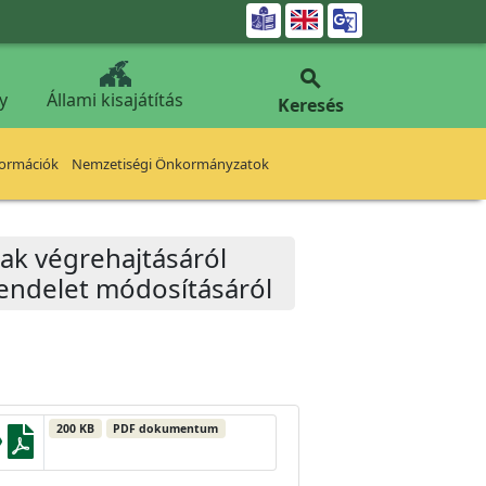


y
Állami kisajátítás
Keresés
formációk
Nemzetiségi Önkormányzatok
ak végrehajtásáról
 rendelet módosításáról
200 KB
PDF dokumentum