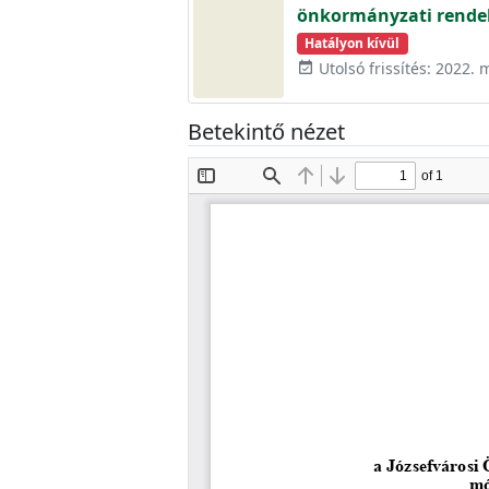
önkormányzati rendel
Hatályon kívül
Utolsó frissítés: 2022. 
event_available
Betekintő nézet