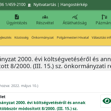
36 1/459-2100
Nyitvatartás
|
Hangostérkép




Ügyintézés
Részvétel
Átláthatóság
Pázmán
jlesztés
Közösség
Önkormányzat
Polgármesteri Hivatal
Választási in
nyzat 2000. évi költségvetéséről és ann
tt 8/2000. (III. 15.) sz. önkormányzati
ehozva:
2022. május 10.
)
let
ányzat 2000. évi költségvetéséről és annak
öbbször módosított 8/2000. (III. 15.) sz.