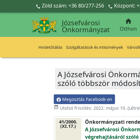
Ugrás a fő tartalomra
Zöld szám: +36 80/277-256
Központ: +



Józsefvárosi
Önkormányzat
Otthon
Hirdetőtábla
Szolgáltatások és intézmények
Városfe
A Józsefvárosi Önkormá
szóló többször módosíto
Megosztás Facebook-on
event_available
Utolsó frissítés:
2022. május 10.
(Létr
Önkormányzati rende
41/2000.
(XI.17.)
A Józsefvárosi Önkorm
végrehajtásáról szóló t