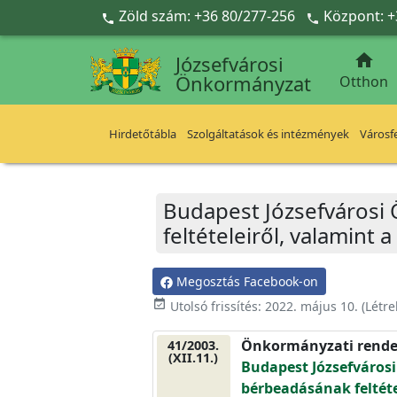
Ugrás a fő tartalomra
Zöld szám: +36 80/277-256
Központ: +



Józsefvárosi
Önkormányzat
Otthon
Hirdetőtábla
Szolgáltatások és intézmények
Városfe
Budapest Józsefvárosi
feltételeiről, valamint 
Megosztás Facebook-on
event_available
Utolsó frissítés:
2022. május 10.
(Létr
Önkormányzati rende
41/2003.
(XII.11.)
Budapest Józsefváros
bérbeadásának feltéte