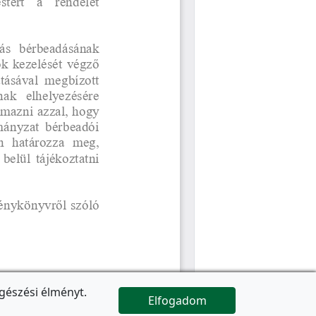
gészési élményt.
Elfogadom

Az oldal folytatódik