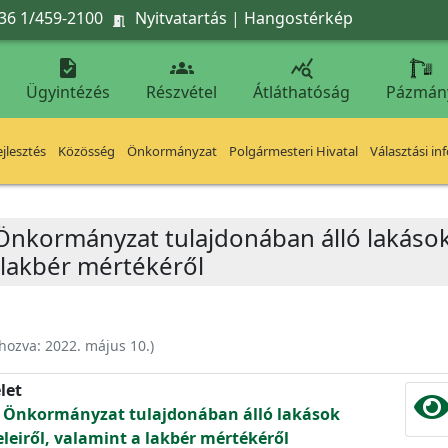
36 1/459-2100
Nyitvatartás
|
Hangostérkép




Ügyintézés
Részvétel
Átláthatóság
Pázmán
jlesztés
Közösség
Önkormányzat
Polgármesteri Hivatal
Választási in
 Önkormányzat tulajdonában álló lakás
a lakbér mértékéről
ehozva:
2022. május 10.
)
let
i Önkormányzat tulajdonában álló lakások
leiről, valamint a lakbér mértékéről