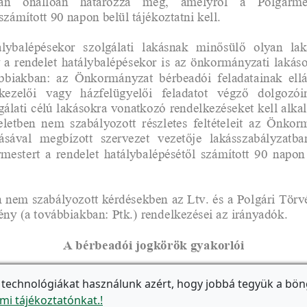
 technológiákat használunk azért, hogy jobbá tegyük a bön
mi tájékoztatónkat.!