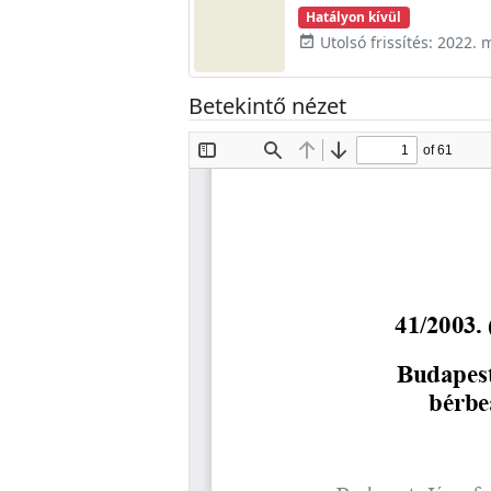
Hatályon kívül
Utolsó frissítés: 2022. 
event_available
Betekintő nézet