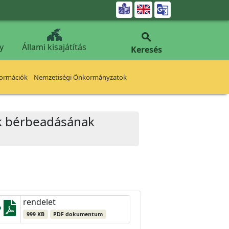


y
Állami kisajátítás
Keresés
formációk
Nemzetiségi Önkormányzatok
ok bérbeadásának
rendelet
999 KB
PDF dokumentum