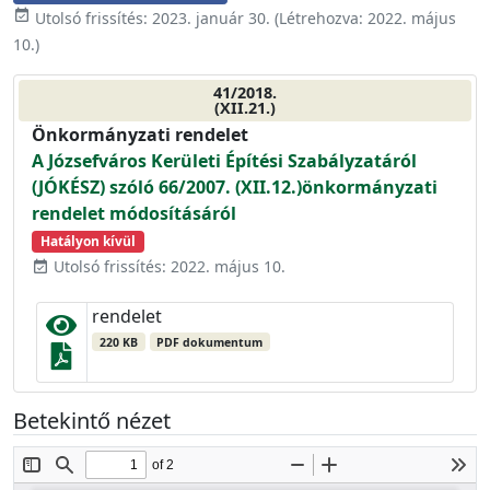
event_available
Utolsó frissítés:
2023. január 30.
(Létrehozva:
2022. május
10.
)
41/2018.
(XII.21.)
Önkormányzati rendelet
A Józsefváros Kerületi Építési Szabályzatáról
(JÓKÉSZ) szóló 66/2007. (XII.12.)önkormányzati
rendelet módosításáról
Hatályon kívül
Utolsó frissítés: 2022. május 10.
event_available
rendelet
220 KB
PDF dokumentum
Betekintő nézet