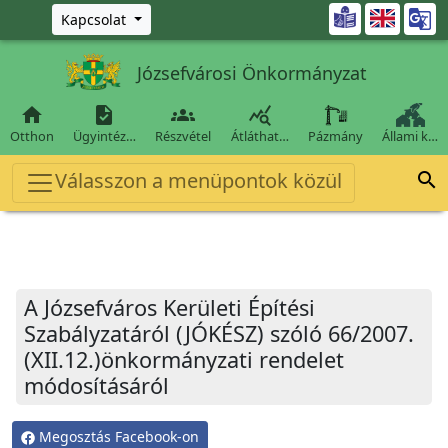
Ugrás a fő tartalomra

Kapcsolat
Józsefvárosi Önkormányzat




Otthon
Ügyintéz…
Részvétel
Átláthat…
Pázmány
Állami k…
Válasszon a menüpontok közül

A Józsefváros Kerületi Építési
Szabályzatáról (JÓKÉSZ) szóló 66/2007.
(XII.12.)önkormányzati rendelet
módosításáról
Megosztás Facebook-on