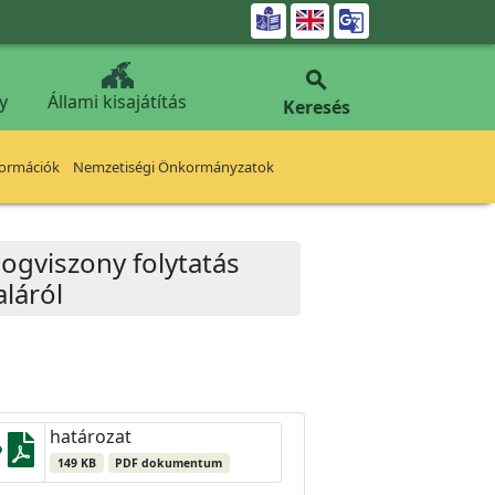


y
Állami kisajátítás
Keresés
formációk
Nemzetiségi Önkormányzatok
jogviszony folytatás
láról
határozat
149 KB
PDF dokumentum