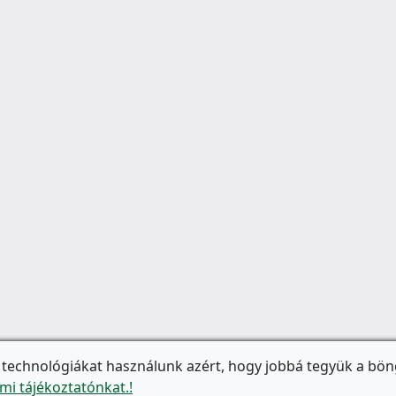
 technológiákat használunk azért, hogy jobbá tegyük a bön
mi tájékoztatónkat.!