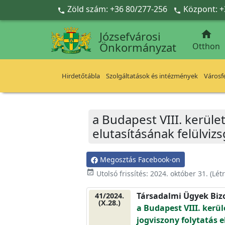
Ugrás a fő tartalomra
Zöld szám: +36 80/277-256
Központ: +



Józsefvárosi
Önkormányzat
Otthon
Hirdetőtábla
Szolgáltatások és intézmények
Városfe
a Budapest VIII. kerüle
elutasításának felülviz
Megosztás Facebook-on
event_available
Utolsó frissítés:
2024. október 31.
(Lét
Társadalmi Ügyek Biz
41/2024.
(X.28.)
a Budapest VIII. kerü
jogviszony folytatás 