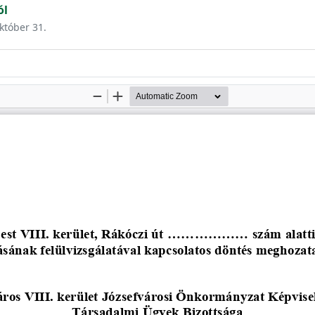
ól
október 31.