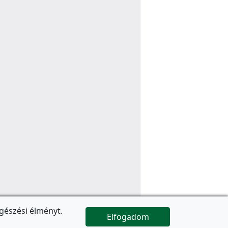
gészési élményt.
Elfogadom

Az oldal folytatódik