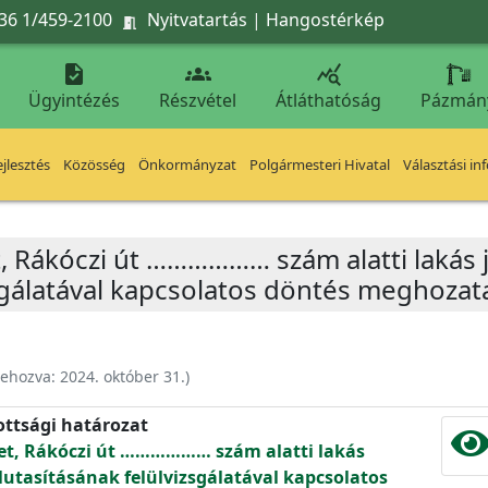
36 1/459-2100
Nyitvatartás
|
Hangostérkép




Ügyintézés
Részvétel
Átláthatóság
Pázmán
jlesztés
Közösség
Önkormányzat
Polgármesteri Hivatal
Választási in
t, Rákóczi út ……………… szám alatti lakás 
sgálatával kapcsolatos döntés meghozata
rehozva:
2024. október 31.
)
ottsági határozat
let, Rákóczi út ……………… szám alatti lakás
elutasításának felülvizsgálatával kapcsolatos