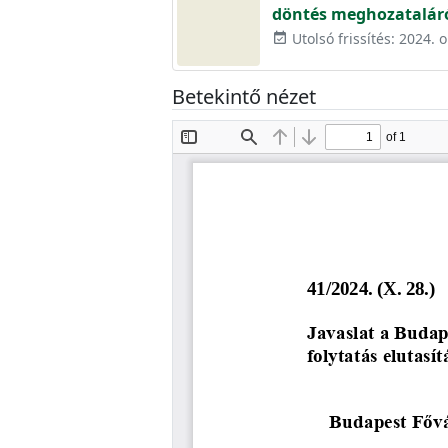
döntés meghozatalár
Utolsó frissítés: 2024. 
event_available
Betekintő nézet