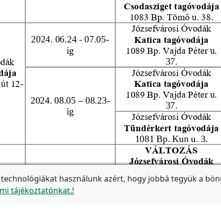
 technológiákat használunk azért, hogy jobbá tegyük a bön
mi tájékoztatónkat.!