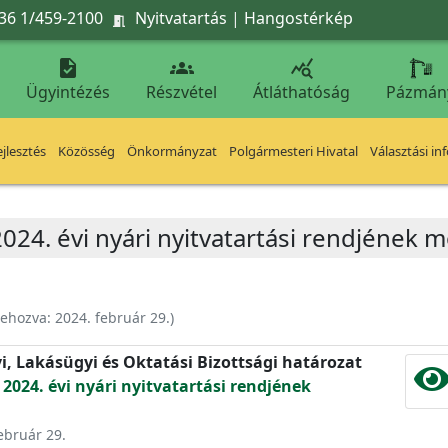
36 1/459-2100
Nyitvatartás
|
Hangostérkép




Ügyintézés
Részvétel
Átláthatóság
Pázmán
jlesztés
Közösség
Önkormányzat
Polgármesteri Hivatal
Választási in
024. évi nyári nyitvatartási rendjének 
rehozva:
2024. február 29.
)
yi, Lakásügyi és Oktatási Bizottsági határozat
2024. évi nyári nyitvatartási rendjének
február 29.