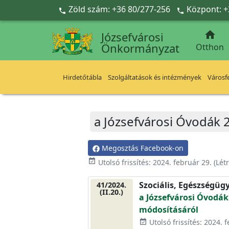
Ugrás a fő tartalomra
Zöld szám: +36 80/277-256
Központ: +



Józsefvárosi
Önkormányzat
Otthon
Hirdetőtábla
Szolgáltatások és intézmények
Városfe
a Józsefvárosi Óvodák 2
Megosztás Facebook-on
event_available
Utolsó frissítés:
2024. február 29.
(Lét
Szociális, Egészségüg
41/2024.
(II.20.)
a Józsefvárosi Óvodák 
módosításáról
Utolsó frissítés: 2024. 
event_available