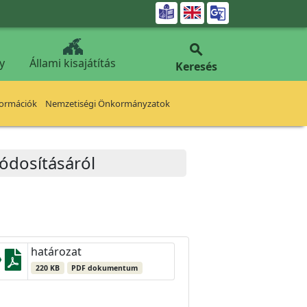


y
Állami kisajátítás
Keresés
formációk
Nemzetiségi Önkormányzatok
módosításáról
határozat
220 KB
PDF dokumentum