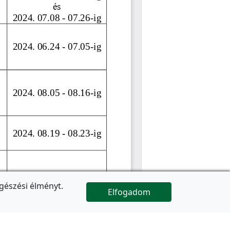
gészési élményt.
Elfogadom

Az oldal folytatódik