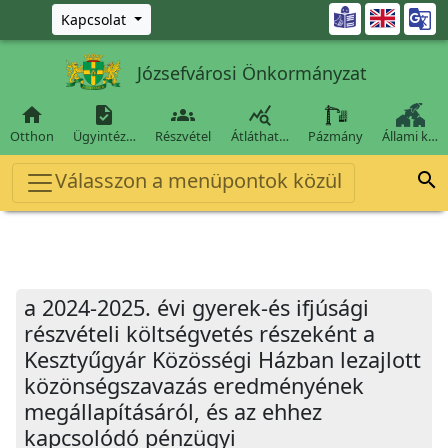
Ugrás a fő tartalomra

Kapcsolat
Józsefvárosi Önkormányzat




Otthon
Ügyintéz…
Részvétel
Átláthat…
Pázmány
Állami k…
Válasszon a menüpontok közül

a 2024-2025. évi gyerek-és ifjúsági
részvételi költségvetés részeként a
Kesztyűgyár Közösségi Házban lezajlott
közönségszavazás eredményének
megállapításáról, és az ehhez
kapcsolódó pénzügyi