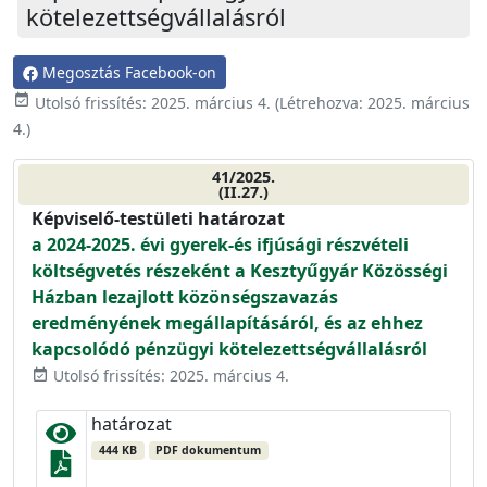
kötelezettségvállalásról
Megosztás Facebook-on
event_available
Utolsó frissítés:
2025. március 4.
(Létrehozva:
2025. március
4.
)
41/2025.
(II.27.)
Képviselő-testületi határozat
a 2024-2025. évi gyerek-és ifjúsági részvételi
költségvetés részeként a Kesztyűgyár Közösségi
Házban lezajlott közönségszavazás
eredményének megállapításáról, és az ehhez
kapcsolódó pénzügyi kötelezettségvállalásról
Utolsó frissítés: 2025. március 4.
event_available
határozat
444 KB
PDF dokumentum