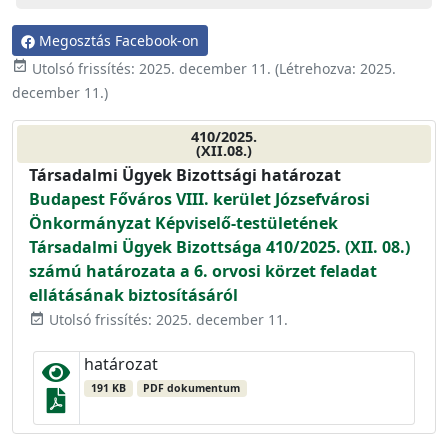
Megosztás Facebook-on
event_available
Utolsó frissítés:
2025. december 11.
(Létrehozva:
2025.
december 11.
)
410/2025.
(XII.08.)
Társadalmi Ügyek Bizottsági határozat
Budapest Főváros VIII. kerület Józsefvárosi
Önkormányzat Képviselő-testületének
Társadalmi Ügyek Bizottsága 410/2025. (XII. 08.)
számú határozata a 6. orvosi körzet feladat
ellátásának biztosításáról
Utolsó frissítés: 2025. december 11.
event_available
határozat
191 KB
PDF dokumentum