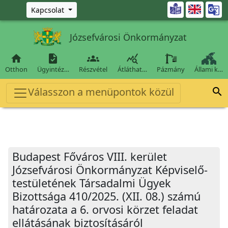
Ugrás a fő tartalomra

Kapcsolat
Józsefvárosi Önkormányzat




Otthon
Ügyintéz…
Részvétel
Átláthat…
Pázmány
Állami k…
Válasszon a menüpontok közül

Budapest Főváros VIII. kerület
Józsefvárosi Önkormányzat Képviselő-
testületének Társadalmi Ügyek
Bizottsága 410/2025. (XII. 08.) számú
határozata a 6. orvosi körzet feladat
ellátásának biztosításáról