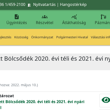
36 1/459-2100
Nyitvatartás
|
Hangostérkép




Ügyintézés
Részvétel
Átláthatóság
Pázmán
jlesztés
Közösség
Önkormányzat
Polgármesteri Hivatal
Választási in
t Bölcsődék 2020. évi téli és 2021. évi ny
ehozva:
2022. május 10.
)
atározat
tt Bölcsődék 2020. évi téli és 2021. évi nyári
l