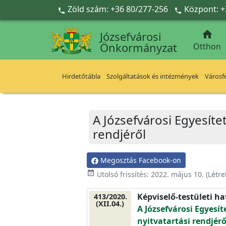
Ugrás a fő tartalomra
Zöld szám: +36 80/277-256
Központ: +



Józsefvárosi
Önkormányzat
Otthon
Hirdetőtábla
Szolgáltatások és intézmények
Városfe
A Józsefvárosi Egyesítet
rendjéről
Megosztás Facebook-on
event_available
Utolsó frissítés:
2022. május 10.
(Létr
Képviselő-testületi h
413/2020.
(XII.04.)
A Józsefvárosi Egyesíte
nyitvatartási rendjérő