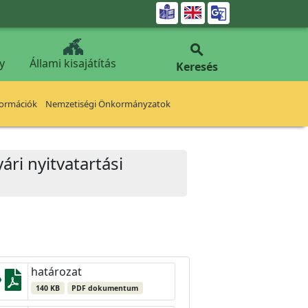


y
Állami kisajátítás
Keresés
formációk
Nemzetiségi Önkormányzatok
ári nyitvatartási
határozat
140 KB
PDF dokumentum