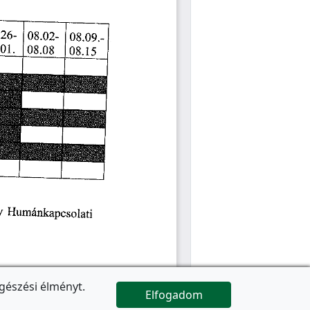
gészési élményt.
Elfogadom

Az oldal folytatódik