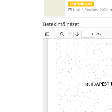
Veszélyhelyzet
Utolsó frissítés: 2022. 
event_available
Betekintő nézet