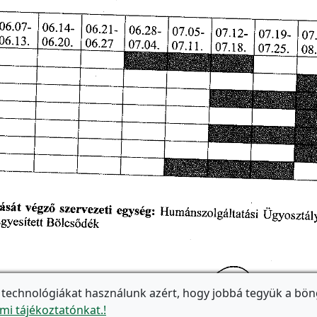
 technológiákat használunk azért, hogy jobbá tegyük a bön
mi tájékoztatónkat.!