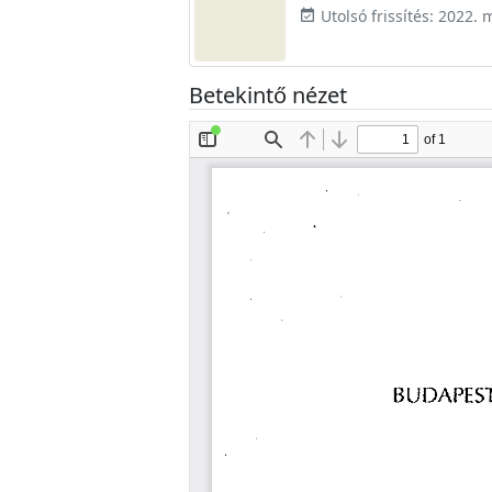
Utolsó frissítés: 2022. 
event_available
Betekintő nézet