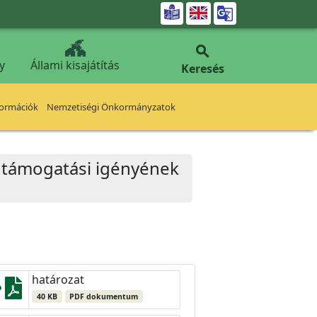


y
Állami kisajátítás
Keresés
formációk
Nemzetiségi Önkormányzatok
li támogatási igényének
határozat
40 KB
PDF dokumentum