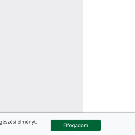
gészési élményt.
Elfogadom

Az oldal folytatódik