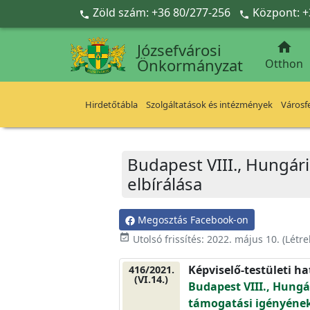
Ugrás a fő tartalomra
Zöld szám: +36 80/277-256
Központ: +



Józsefvárosi
Önkormányzat
Otthon
Hirdetőtábla
Szolgáltatások és intézmények
Városfe
Budapest VIII., Hungár
elbírálása
Megosztás Facebook-on
event_available
Utolsó frissítés:
2022. május 10.
(Létr
Képviselő-testületi h
416/2021.
(VI.14.)
Budapest VIII., Hungá
támogatási igényének