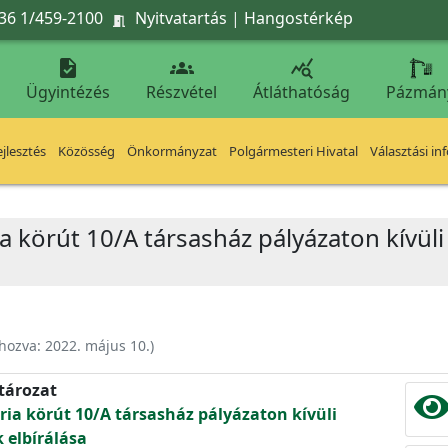
36 1/459-2100
Nyitvatartás
|
Hangostérkép




Ügyintézés
Részvétel
Átláthatóság
Pázmán
jlesztés
Közösség
Önkormányzat
Polgármesteri Hivatal
Választási in
ia körút 10/A társasház pályázaton kívü
ehozva:
2022. május 10.
)
atározat
ria körút 10/A társasház pályázaton kívüli
 elbírálása