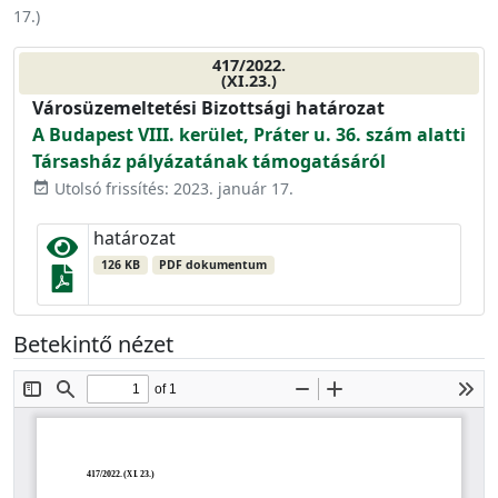
17.
)
417/2022.
(XI.23.)
Városüzemeltetési Bizottsági határozat
A Budapest VIII. kerület, Práter u. 36. szám alatti
Társasház pályázatának támogatásáról
Utolsó frissítés: 2023. január 17.
event_available
határozat
126 KB
PDF dokumentum
Betekintő nézet