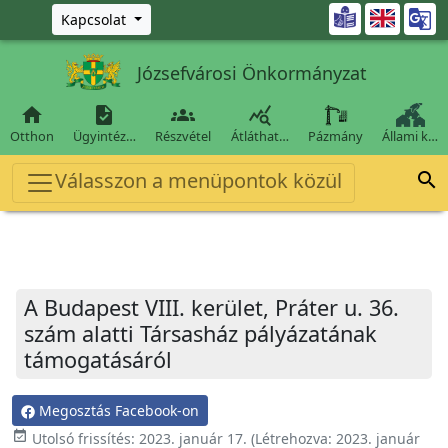
Ugrás a fő tartalomra

Kapcsolat
Józsefvárosi Önkormányzat




Otthon
Ügyintéz…
Részvétel
Átláthat…
Pázmány
Állami k…
Válasszon a menüpontok közül

A Budapest VIII. kerület, Práter u. 36.
szám alatti Társasház pályázatának
támogatásáról
Megosztás Facebook-on
event_available
Utolsó frissítés:
2023. január 17.
(Létrehozva:
2023. január