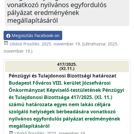
vonatkozó nyilvános egyfordulós
pályázat eredményének
megállapításáról
Megosztás Facebook-on
event_available
Utolsó frissítés:
2025. november 19.
(Létrehozva:
2025.
november 19.
)
417/2025.
(XI.11.)
Pénzügyi és Tulajdonosi Bizottsági határozat
Budapest Főváros VIII. kerület Józsefvárosi
Önkormányzat Képviselő-testületének Pénzügyi
és Tulajdonosi Bizottsága 417/2025. (XI. 11.)
számú határozata egyes nem lakás céljára
szolgáló helyiségek bérbeadására vonatkozó
nyilvános egyfordulós pályázat eredményének
megállapításáról
Utolsó frissítés: 2025. november 19.
event_available