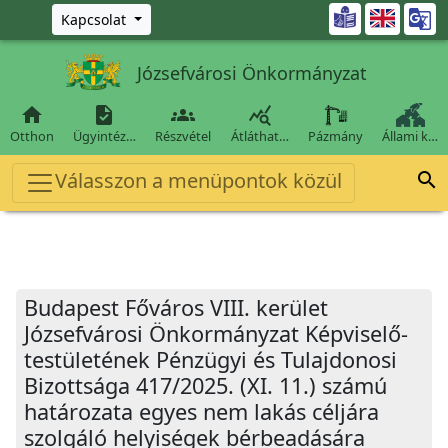
Ugrás a fő tartalomra

Kapcsolat
Józsefvárosi Önkormányzat




Otthon
Ügyintéz…
Részvétel
Átláthat…
Pázmány
Állami k…
Válasszon a menüpontok közül

Budapest Főváros VIII. kerület
Józsefvárosi Önkormányzat Képviselő-
testületének Pénzügyi és Tulajdonosi
Bizottsága 417/2025. (XI. 11.) számú
határozata egyes nem lakás céljára
szolgáló helyiségek bérbeadására