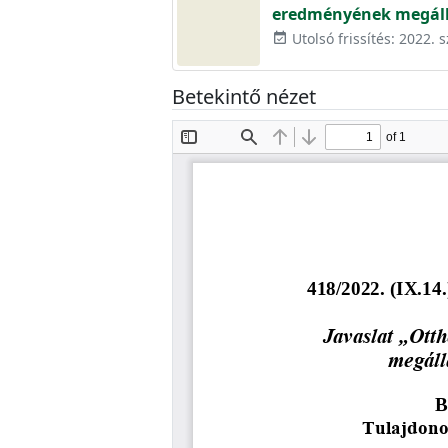
eredményének megálla
Utolsó frissítés: 2022.
event_available
Betekintő nézet