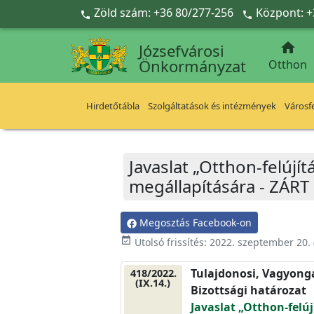
Ugrás a fő tartalomra
Zöld szám: +36 80/277-256
Központ: +



Józsefvárosi
Önkormányzat
Otthon
Hirdetőtábla
Szolgáltatások és intézmények
Városfe
Javaslat „Otthon-felúj
megállapítására - ZÁRT
Megosztás Facebook-on
event_available
Utolsó frissítés:
2022. szeptember 20.
Tulajdonosi, Vagyonga
418/2022.
(IX.14.)
Bizottsági határozat
Javaslat „Otthon-felú