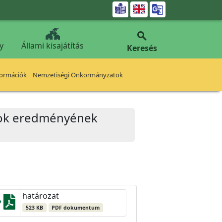


y
Állami kisajátítás
Keresés
formációk
Nemzetiségi Önkormányzatok
zatok eredményének
határozat
523 KB
PDF dokumentum