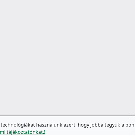
 technológiákat használunk azért, hogy jobbá tegyük a bön
mi tájékoztatónkat.!