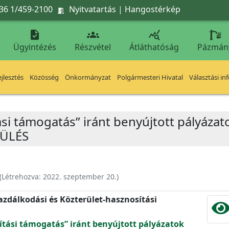
36 1/459-2100
Nyitvatartás
|
Hangostérkép




Ügyintézés
Részvétel
Átláthatóság
Pázmán
jlesztés
Közösség
Önkormányzat
Polgármesteri Hivatal
Választási in
ítási támogatás” iránt benyújtott pályá
 ÜLÉS
(Létrehozva:
2022. szeptember 20.
)
zdálkodási és Közterület-hasznosítási
jítási támogatás” iránt benyújtott pályázatok