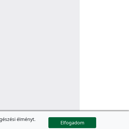
gészési élményt.
Elfogadom

Az oldal folytatódik