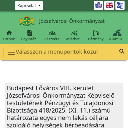
Ugrás a fő tartalomra

Kapcsolat
Józsefvárosi Önkormányzat




Otthon
Ügyintéz…
Részvétel
Átláthat…
Pázmány
Állami k…
Válasszon a menüpontok közül

Budapest Főváros VIII. kerület
Józsefvárosi Önkormányzat Képviselő-
testületének Pénzügyi és Tulajdonosi
Bizottsága 418/2025. (XI. 11.) számú
határozata egyes nem lakás céljára
szolgáló helyiségek bérbeadására