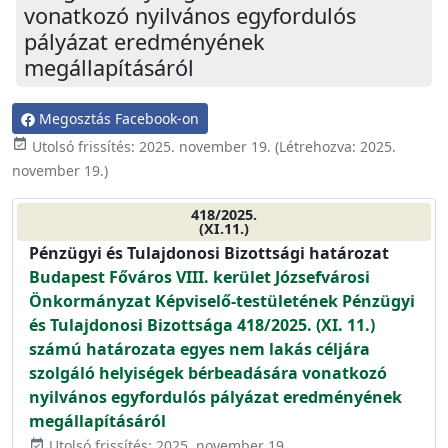
vonatkozó nyilvános egyfordulós
pályázat eredményének
megállapításáról
Megosztás Facebook-on
event_available
Utolsó frissítés:
2025. november 19.
(Létrehozva:
2025.
november 19.
)
418/2025.
(XI.11.)
Pénzügyi és Tulajdonosi Bizottsági határozat
Budapest Főváros VIII. kerület Józsefvárosi
Önkormányzat Képviselő-testületének Pénzügyi
és Tulajdonosi Bizottsága 418/2025. (XI. 11.)
számú határozata egyes nem lakás céljára
szolgáló helyiségek bérbeadására vonatkozó
nyilvános egyfordulós pályázat eredményének
megállapításáról
Utolsó frissítés: 2025. november 19.
event_available